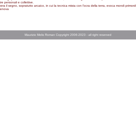
tre personali e collettive.
ra il segno, sopratutto arcaico, in cui la tecnica mista con l'ocra della terra, evoca mondi primordia
Genova
Maurizio Melis Roman Copyright 2006-2023 - all right reserved