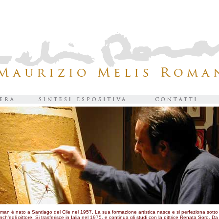
man è nato a Santiago del Cile nel 1957. La sua formazione artistica nasce e si perfeziona sotto 
h'egli pittore. Si trasferisce in Ialia nel 1975, e continua gli studi con la pittrice Renata Soro. Da